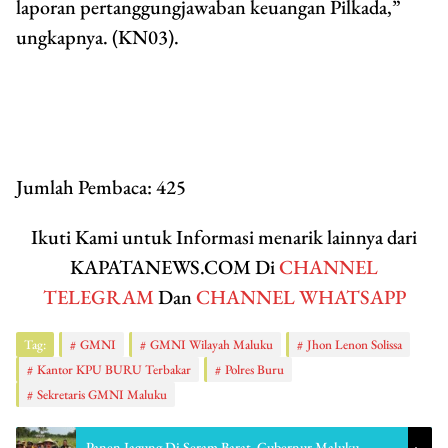
laporan pertanggungjawaban keuangan Pilkada,”
ungkapnya. (KN03).
Jumlah Pembaca:
425
Ikuti Kami untuk Informasi menarik lainnya dari
KAPATANEWS.COM Di
CHANNEL
TELEGRAM
Dan
CHANNEL WHATSAPP
Tag:
GMNI
GMNI Wilayah Maluku
Jhon Lenon Solissa
Kantor KPU BURU Terbakar
Polres Buru
Sekretaris GMNI Maluku
Panen Jagung Di Seram Barat, Gubernur Maluku