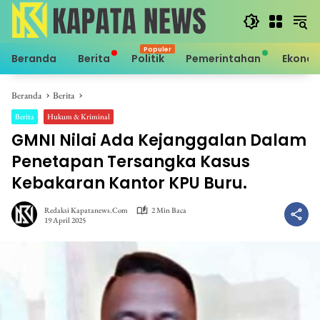
Langsung
ke
konten
Beranda
Berita
Politik
Pemerintahan
Ekono
Beranda
Berita
Berita
Hukum & Kriminal
GMNI Nilai Ada Kejanggalan Dalam
Penetapan Tersangka Kasus
Kebakaran Kantor KPU Buru.
Redaksi Kapatanews.com
2 Min Baca
19 April 2025