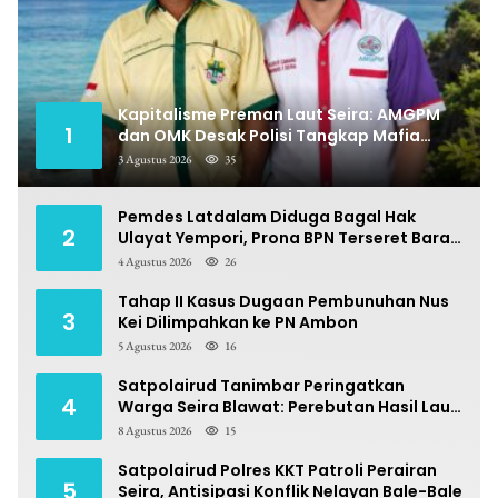
Kapitalisme Preman Laut Seira: AMGPM
1
dan OMK Desak Polisi Tangkap Mafia
Pungli
3 Agustus 2026
35
Pemdes Latdalam Diduga Bagal Hak
2
Ulayat Yempori, Prona BPN Terseret Bara
Sengketa
4 Agustus 2026
26
Tahap II Kasus Dugaan Pembunuhan Nus
3
Kei Dilimpahkan ke PN Ambon
5 Agustus 2026
16
Satpolairud Tanimbar Peringatkan
4
Warga Seira Blawat: Perebutan Hasil Laut
Berpotensi Pidana
8 Agustus 2026
15
Satpolairud Polres KKT Patroli Perairan
5
Seira, Antisipasi Konflik Nelayan Bale-Bale