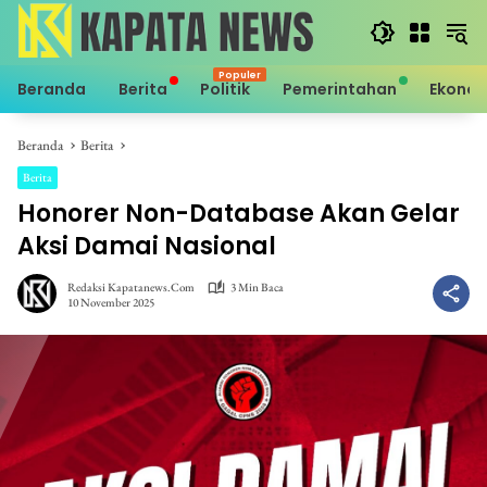
Langsung
ke
konten
Beranda
Berita
Politik
Pemerintahan
Ekono
Beranda
Berita
Berita
Honorer Non-Database Akan Gelar
Aksi Damai Nasional
Redaksi Kapatanews.com
3 Min Baca
10 November 2025