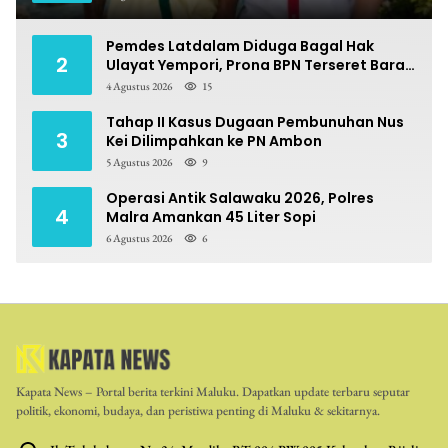
Pemdes Latdalam Diduga Bagal Hak
2
Ulayat Yempori, Prona BPN Terseret Bara
Sengketa
4 Agustus 2026
15
Tahap II Kasus Dugaan Pembunuhan Nus
3
Kei Dilimpahkan ke PN Ambon
5 Agustus 2026
9
Operasi Antik Salawaku 2026, Polres
4
Malra Amankan 45 Liter Sopi
6 Agustus 2026
6
Kapata News – Portal berita terkini Maluku. Dapatkan update terbaru seputar
politik, ekonomi, budaya, dan peristiwa penting di Maluku & sekitarnya.