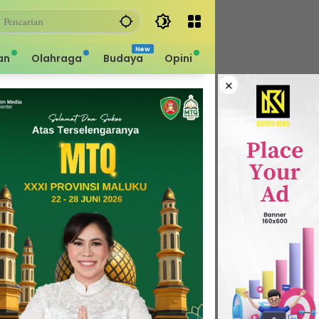
an
Olahraga
Budaya
Opini
×