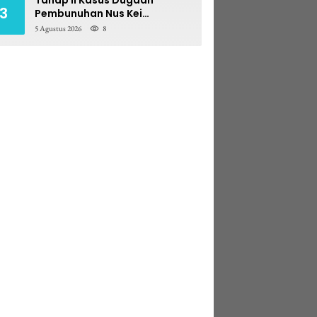
3
Pembunuhan Nus Kei
Dilimpahkan ke PN Ambon
5 Agustus 2026
8