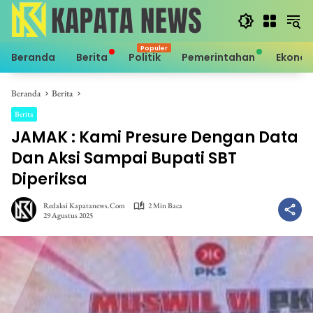
Langsung
ke
konten
Beranda
Berita
Politik
Pemerintahan
Ekono
Beranda
Berita
Berita
JAMAK : Kami Presure Dengan Data
Dan Aksi Sampai Bupati SBT
Diperiksa
Redaksi Kapatanews.com
2 Min Baca
29 Agustus 2025