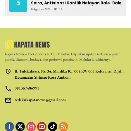
5
Seira, Antisipasi Konflik Nelayan Bale-Bale
8 Agustus 2026
11
Kapata News – Portal berita terkini Maluku. Dapatkan update terbaru seputar
politik, ekonomi, budaya, dan peristiwa penting di Maluku & sekitarnya.
Jl. Tulukabessy. No 34. Mardika RT 004 RW 005 Kelurahan Rijali,
Kecamatan Sirimau Kota Ambon.
081367486991
redaksikapatanews@gmail.com