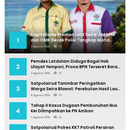
Kapitalisme Preman Laut Seira: AMGPM
1
dan OMK Desak Polisi Tangkap Mafia
Pungli
3 Agustus 2026
33
Pemdes Latdalam Diduga Bagal Hak
2
Ulayat Yempori, Prona BPN Terseret Bara
Sengketa
4 Agustus 2026
21
Satpolairud Tanimbar Peringatkan
3
Warga Seira Blawat: Perebutan Hasil Laut
Berpotensi Pidana
8 Agustus 2026
15
Tahap II Kasus Dugaan Pembunuhan Nus
4
Kei Dilimpahkan ke PN Ambon
5 Agustus 2026
14
Satpolairud Polres KKT Patroli Perairan