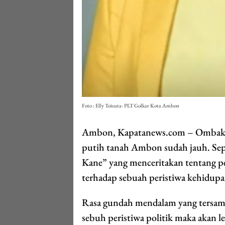
Foto : Elly Toisuta- PLT Golkar Kota Ambon
Ambon, Kapatanews.com – Ombak pu
putih tanah Ambon sudah jauh. Sepe
Kane” yang menceritakan tentang pe
terhadap sebuah peristiwa kehidupan
Rasa gundah mendalam yang tersampa
sebuh peristiwa politik maka akan 