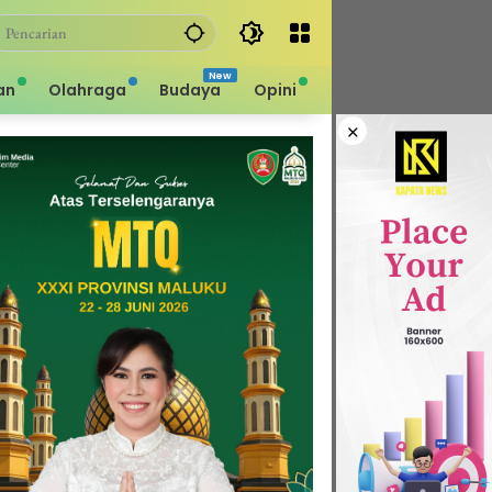
an
Olahraga
Budaya
Opini
×