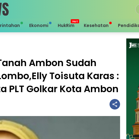
rintahan
Ekonomi
HukRim
Kesehatan
Pendidik
h Tanah Ambon Sudah
ombo,Elly Toisuta Karas :
uta PLT Golkar Kota Ambon