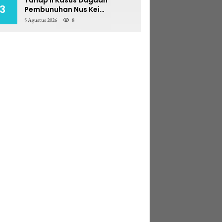
3
Pembunuhan Nus Kei
Dilimpahkan ke PN Ambon
5 Agustus 2026
8