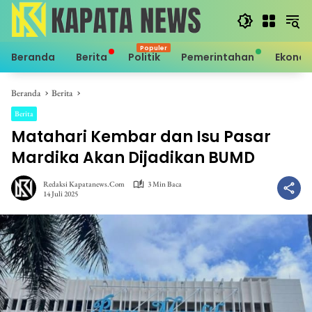
Langsung
ke
konten
Beranda
Berita
Politik
Pemerintahan
Ekono
Beranda
Berita
Berita
Matahari Kembar dan Isu Pasar
Mardika Akan Dijadikan BUMD
Redaksi Kapatanews.com
3 Min Baca
14 Juli 2025