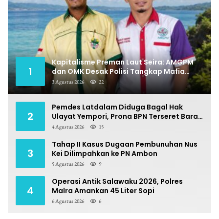
Kapitalisme Preman Laut Seira: AMGPM
1
dan OMK Desak Polisi Tangkap Mafia
Pungli
3 Agustus 2026
22
Pemdes Latdalam Diduga Bagal Hak
2
Ulayat Yempori, Prona BPN Terseret Bara
Sengketa
4 Agustus 2026
15
Tahap II Kasus Dugaan Pembunuhan Nus
3
Kei Dilimpahkan ke PN Ambon
5 Agustus 2026
9
Operasi Antik Salawaku 2026, Polres
4
Malra Amankan 45 Liter Sopi
6 Agustus 2026
6