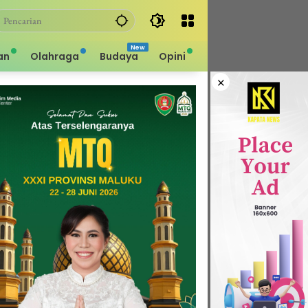
an
Olahraga
Budaya
Opini
×