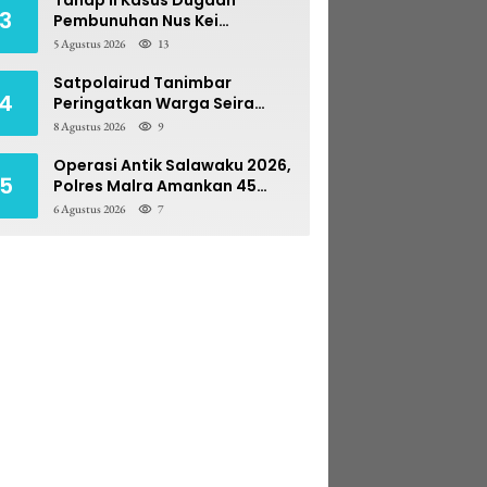
3
Pembunuhan Nus Kei
Dilimpahkan ke PN Ambon
5 Agustus 2026
13
Satpolairud Tanimbar
4
Peringatkan Warga Seira
Blawat: Perebutan Hasil Laut
8 Agustus 2026
9
Berpotensi Pidana
Operasi Antik Salawaku 2026,
5
Polres Malra Amankan 45
Liter Sopi
6 Agustus 2026
7