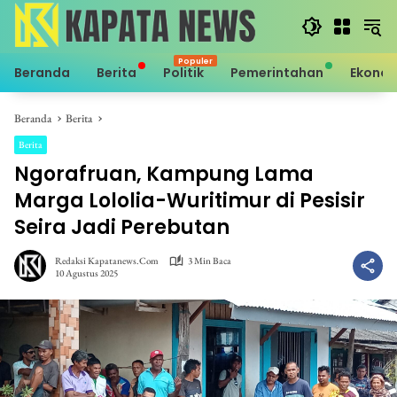
Langsung
ke
konten
Beranda
Berita
Politik
Pemerintahan
Ekono
Beranda
Berita
Berita
Ngorafruan, Kampung Lama
Marga Lololia-Wuritimur di Pesisir
Seira Jadi Perebutan
Redaksi Kapatanews.com
3 Min Baca
10 Agustus 2025