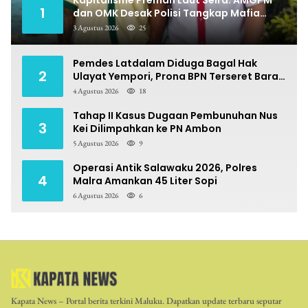
1
dan OMK Desak Polisi Tangkap Mafia
Pungli
3 Agustus 2026
25
Pemdes Latdalam Diduga Bagal Hak
2
Ulayat Yempori, Prona BPN Terseret Bara
Sengketa
4 Agustus 2026
18
Tahap II Kasus Dugaan Pembunuhan Nus
3
Kei Dilimpahkan ke PN Ambon
5 Agustus 2026
9
Operasi Antik Salawaku 2026, Polres
4
Malra Amankan 45 Liter Sopi
6 Agustus 2026
6
Kapata News – Portal berita terkini Maluku. Dapatkan update terbaru seputar