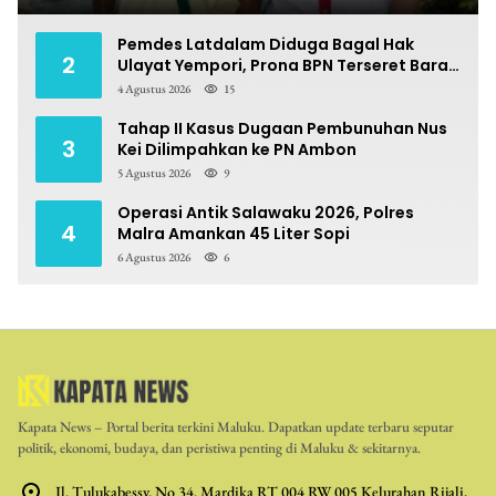
Pemdes Latdalam Diduga Bagal Hak
2
Ulayat Yempori, Prona BPN Terseret Bara
Sengketa
4 Agustus 2026
15
Tahap II Kasus Dugaan Pembunuhan Nus
3
Kei Dilimpahkan ke PN Ambon
5 Agustus 2026
9
Operasi Antik Salawaku 2026, Polres
4
Malra Amankan 45 Liter Sopi
6 Agustus 2026
6
Kapata News – Portal berita terkini Maluku. Dapatkan update terbaru seputar
politik, ekonomi, budaya, dan peristiwa penting di Maluku & sekitarnya.
Jl. Tulukabessy. No 34. Mardika RT 004 RW 005 Kelurahan Rijali,