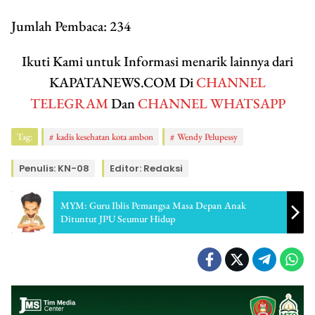
Jumlah Pembaca:
234
Ikuti Kami untuk Informasi menarik lainnya dari
KAPATANEWS.COM Di
CHANNEL
TELEGRAM
Dan
CHANNEL WHATSAPP
Tag:
kadis kesehatan kota ambon
Wendy Pelupessy
Penulis: KN-08
Editor: Redaksi
MYM: Guru Iblis Pemangsa Masa Depan Anak
Dituntut JPU Seumur Hidup