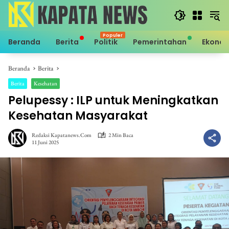
Langsung
ke
konten
Beranda
Berita
Politik
Pemerintahan
Ekono
Beranda
Berita
Berita
Kesehatan
Pelupessy : ILP untuk Meningkatkan
Kesehatan Masyarakat
Redaksi Kapatanews.com
2 Min Baca
11 Juni 2025