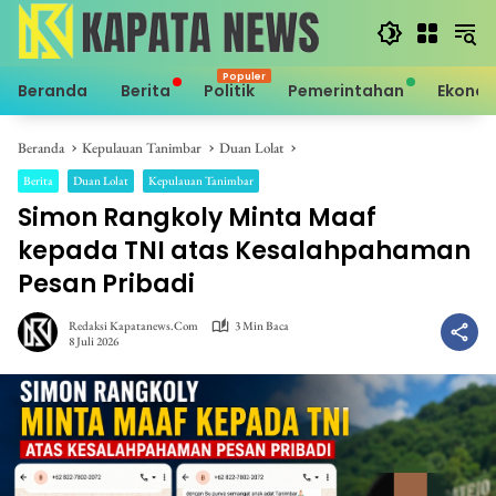
Langsung
ke
konten
Beranda
Berita
Politik
Pemerintahan
Ekono
Beranda
Kepulauan Tanimbar
Duan Lolat
Berita
Duan Lolat
Kepulauan Tanimbar
Simon Rangkoly Minta Maaf
kepada TNI atas Kesalahpahaman
Pesan Pribadi
Redaksi Kapatanews.com
3 Min Baca
8 Juli 2026