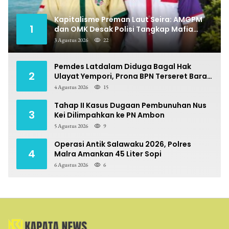
Kapitalisme Preman Laut Seira: AMGPM
1
dan OMK Desak Polisi Tangkap Mafia
Pungli
3 Agustus 2026
22
Pemdes Latdalam Diduga Bagal Hak
2
Ulayat Yempori, Prona BPN Terseret Bara
Sengketa
4 Agustus 2026
15
Tahap II Kasus Dugaan Pembunuhan Nus
3
Kei Dilimpahkan ke PN Ambon
5 Agustus 2026
9
Operasi Antik Salawaku 2026, Polres
4
Malra Amankan 45 Liter Sopi
6 Agustus 2026
6