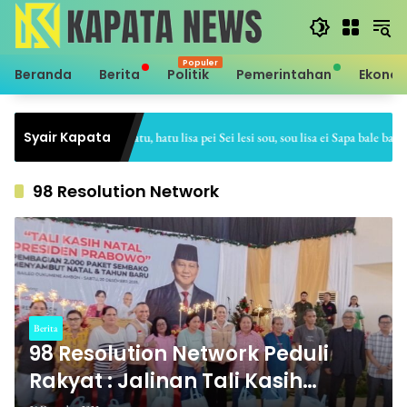
Langsung
ke
konten
Beranda
Berita
Politik
Pemerintahan
Ekono
Syair Kapata
Sei hale hatu, hatu lisa pei Sei lesi sou, sou lisa ei Sapa bale batu, b
98 Resolution Network
Berita
98 Resolution Network Peduli
Rakyat : Jalinan Tali Kasih