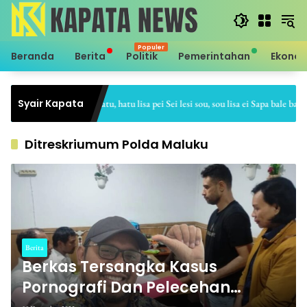
Langsung
ke
konten
Beranda
Berita
Politik
Pemerintahan
Ekono
Syair Kapata
Sei hale hatu, hatu lisa pei Sei lesi sou, sou lisa ei Sapa bale batu, b
Ditreskriumum Polda Maluku
Berita
Berkas Tersangka Kasus
Pornografi Dan Pelecehan