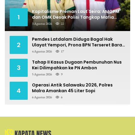
Kapitalisme Preman Laut Seira: AMGPM
1
dan OMK Desak Polisi Tangkap Mafia
Pungli
3 Agustus 2026
22
Pemdes Latdalam Diduga Bagal Hak
2
Ulayat Yempori, Prona BPN Terseret Bara
Sengketa
4 Agustus 2026
17
Tahap II Kasus Dugaan Pembunuhan Nus
3
Kei Dilimpahkan ke PN Ambon
5 Agustus 2026
9
Operasi Antik Salawaku 2026, Polres
4
Malra Amankan 45 Liter Sopi
6 Agustus 2026
6