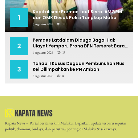
Kapitalisme Preman Laut Seira: AMGPM
1
dan OMK Desak Polisi Tangkap Mafia
Pungli
3 Agustus 2026
18
Pemdes Latdalam Diduga Bagal Hak
2
Ulayat Yempori, Prona BPN Terseret Bara
Sengketa
4 Agustus 2026
13
Tahap II Kasus Dugaan Pembunuhan Nus
3
Kei Dilimpahkan ke PN Ambon
5 Agustus 2026
8
Kapata News – Portal berita terkini Maluku. Dapatkan update terbaru seputar
politik, ekonomi, budaya, dan peristiwa penting di Maluku & sekitarnya.