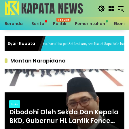
Langsung
ke
konten
Beranda
Berita
Politik
Pemerintahan
Ekono
Syair Kapata
Sei hale hatu, hatu lisa pei Sei lesi sou, sou lisa ei Sapa bale batu, b
Mantan Narapidana
Berita
Dibodohi Oleh Sekda Dan Kepala
BKD, Gubernur HL Lantik Fence