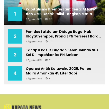
Kapitalisme Preman Laut Seira: AMGPM
1
dan OMK Desak Polisi Tangkap Mafia
Pungli
3 Agustus 2026
22
Pemdes Latdalam Diduga Bagal Hak
2
Ulayat Yempori, Prona BPN Terseret Bara
Sengketa
4 Agustus 2026
17
Tahap II Kasus Dugaan Pembunuhan Nus
3
Kei Dilimpahkan ke PN Ambon
5 Agustus 2026
9
Operasi Antik Salawaku 2026, Polres
4
Malra Amankan 45 Liter Sopi
6 Agustus 2026
6