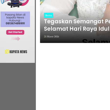
Berita
Tegaskan Semangat P
Selamat Hari Raya Idul
Maluku
21 Maret 2026