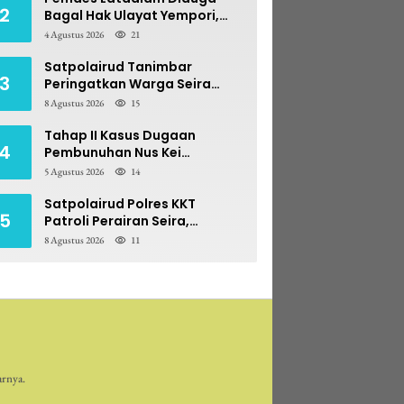
2
Bagal Hak Ulayat Yempori,
Prona BPN Terseret Bara
4 Agustus 2026
21
Sengketa
Satpolairud Tanimbar
3
Peringatkan Warga Seira
Blawat: Perebutan Hasil Laut
8 Agustus 2026
15
Berpotensi Pidana
Tahap II Kasus Dugaan
4
Pembunuhan Nus Kei
Dilimpahkan ke PN Ambon
5 Agustus 2026
14
Satpolairud Polres KKT
5
Patroli Perairan Seira,
Antisipasi Konflik Nelayan
8 Agustus 2026
11
Bale-Bale
arnya.