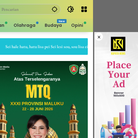
an
Olahraga
Budaya
Opini
×
 hale hatu, hatu lisa pei Sei lesi sou, sou lisa ei Sapa bale batu, batu gepe dia S