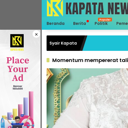
Langsung
ke
konten
Beranda
Berita
Politik
Peme
×
Syair Kapata
Momentum mempererat tali