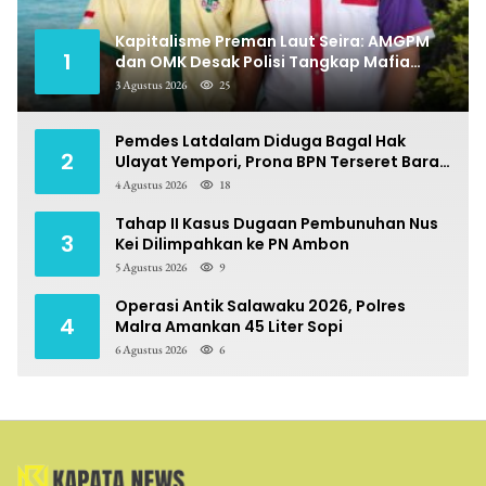
Kapitalisme Preman Laut Seira: AMGPM
1
dan OMK Desak Polisi Tangkap Mafia
Pungli
3 Agustus 2026
25
Pemdes Latdalam Diduga Bagal Hak
2
Ulayat Yempori, Prona BPN Terseret Bara
Sengketa
4 Agustus 2026
18
Tahap II Kasus Dugaan Pembunuhan Nus
3
Kei Dilimpahkan ke PN Ambon
5 Agustus 2026
9
Operasi Antik Salawaku 2026, Polres
4
Malra Amankan 45 Liter Sopi
6 Agustus 2026
6