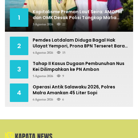
Kapitalisme Preman Laut Seira: AMGPM
1
dan OMK Desak Polisi Tangkap Mafia
Pungli
3 Agustus 2026
22
Pemdes Latdalam Diduga Bagal Hak
2
Ulayat Yempori, Prona BPN Terseret Bara
Sengketa
4 Agustus 2026
15
Tahap II Kasus Dugaan Pembunuhan Nus
3
Kei Dilimpahkan ke PN Ambon
5 Agustus 2026
9
Operasi Antik Salawaku 2026, Polres
4
Malra Amankan 45 Liter Sopi
6 Agustus 2026
6