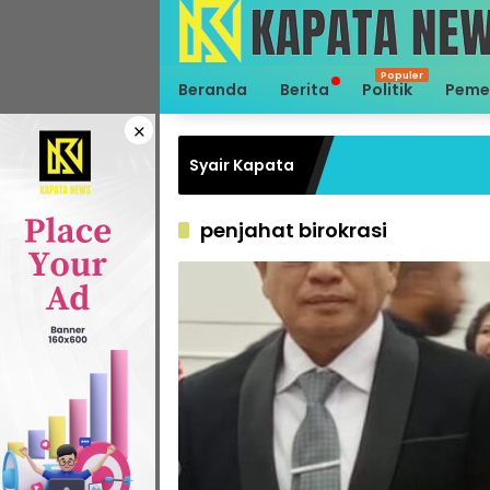
Langsung
ke
konten
Beranda
Berita
Politik
Peme
×
Syair Kapata
penjahat birokrasi