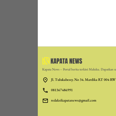
Kapata News – Portal berita terkini Maluku. Dapatkan up
Jl. Tulukabessy. No 34. Mardika RT 004 RW
081367486991
redaksikapatanews@gmail.com