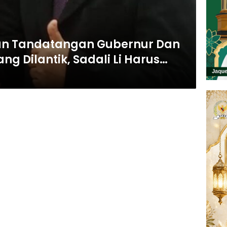
an Tandatangan Gubernur Dan
ang Dilantik, Sadali Li Harus
ya