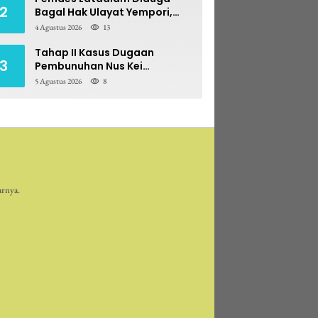
2
Bagal Hak Ulayat Yempori,
Prona BPN Terseret Bara
4 Agustus 2026
13
Sengketa
Tahap II Kasus Dugaan
3
Pembunuhan Nus Kei
Dilimpahkan ke PN Ambon
5 Agustus 2026
8
arnya.