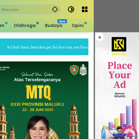
an
Olahraga
Budaya
Opini
×
i hale hatu, hatu lisa pei Sei lesi sou, sou lisa ei Sapa bale batu, batu gepe dia 