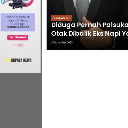
Pemerintahan
Diduga Pernah Palsuk
Otak Dibalik Eks Napi Y
Dicopot Dari Jabatann
5 September 2025