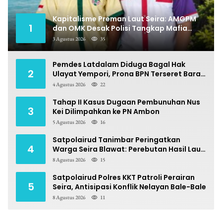
Kapitalisme Preman Laut Seira: AMGPM
1
dan OMK Desak Polisi Tangkap Mafia
Pungli
3 Agustus 2026
35
Pemdes Latdalam Diduga Bagal Hak
2
Ulayat Yempori, Prona BPN Terseret Bara
Sengketa
4 Agustus 2026
22
Tahap II Kasus Dugaan Pembunuhan Nus
3
Kei Dilimpahkan ke PN Ambon
5 Agustus 2026
16
Satpolairud Tanimbar Peringatkan
4
Warga Seira Blawat: Perebutan Hasil Laut
Berpotensi Pidana
8 Agustus 2026
15
Satpolairud Polres KKT Patroli Perairan
5
Seira, Antisipasi Konflik Nelayan Bale-Bale
8 Agustus 2026
11