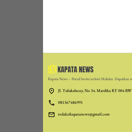
Kapata News – Portal berita terkini Maluku. Dapatkan up
Jl. Tulukabessy. No 34. Mardika RT 004 RW
081367486991
redaksikapatanews@gmail.com