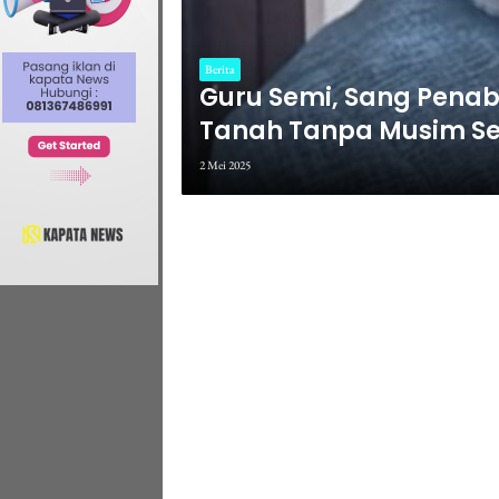
Berita
Guru Semi, Sang Penab
Tanah Tanpa Musim Sem
Hardiknas 2025).
2 Mei 2025