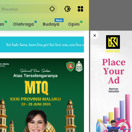
an
Olahraga
Budaya
Opini
×
ei hale hatu, hatu lisa pei Sei lesi sou, sou lisa ei Sapa bale batu, batu gepe dia 