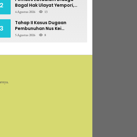
2
Bagal Hak Ulayat Yempori,
Prona BPN Terseret Bara
4 Agustus 2026
13
Sengketa
Tahap II Kasus Dugaan
3
Pembunuhan Nus Kei
Dilimpahkan ke PN Ambon
5 Agustus 2026
8
arnya.