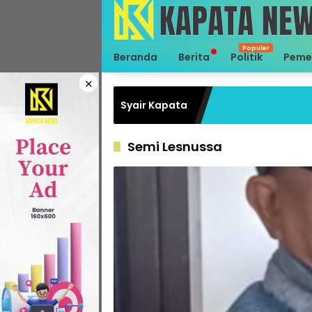
Langsung
ke
konten
Beranda
Berita
Politik
Peme
×
Syair Kapata
Semi Lesnussa