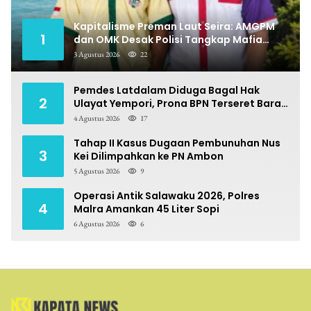
Kapitalisme Preman Laut Seira: AMGPM
1
dan OMK Desak Polisi Tangkap Mafia
Pungli
3 Agustus 2026
22
Pemdes Latdalam Diduga Bagal Hak
2
Ulayat Yempori, Prona BPN Terseret Bara
Sengketa
4 Agustus 2026
17
Tahap II Kasus Dugaan Pembunuhan Nus
3
Kei Dilimpahkan ke PN Ambon
5 Agustus 2026
9
Operasi Antik Salawaku 2026, Polres
4
Malra Amankan 45 Liter Sopi
6 Agustus 2026
6