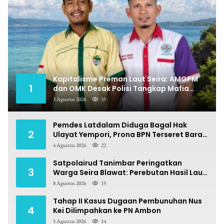
Kapitalisme Preman Laut Seira: AMGPM
1
dan OMK Desak Polisi Tangkap Mafia
Pungli
3 Agustus 2026
35
Pemdes Latdalam Diduga Bagal Hak
2
Ulayat Yempori, Prona BPN Terseret Bara
Sengketa
4 Agustus 2026
22
Satpolairud Tanimbar Peringatkan
3
Warga Seira Blawat: Perebutan Hasil Laut
Berpotensi Pidana
8 Agustus 2026
15
Tahap II Kasus Dugaan Pembunuhan Nus
4
Kei Dilimpahkan ke PN Ambon
5 Agustus 2026
14