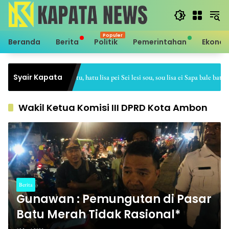
Langsung
ke
konten
Beranda
Berita
Politik
Pemerintahan
Ekono
Syair Kapata
Sei hale hatu, hatu lisa pei Sei lesi sou, sou lisa ei Sapa bale batu, ba
Wakil Ketua Komisi III DPRD Kota Ambon
Berita
Gunawan : Pemungutan di Pasar
Batu Merah Tidak Rasional*