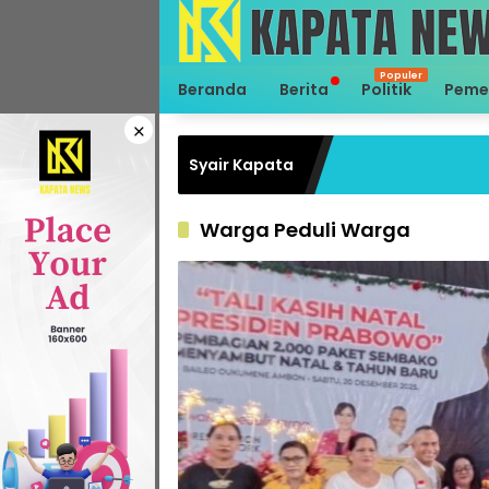
Langsung
ke
konten
Beranda
Berita
Politik
Peme
×
Syair Kapata
Warga Peduli Warga