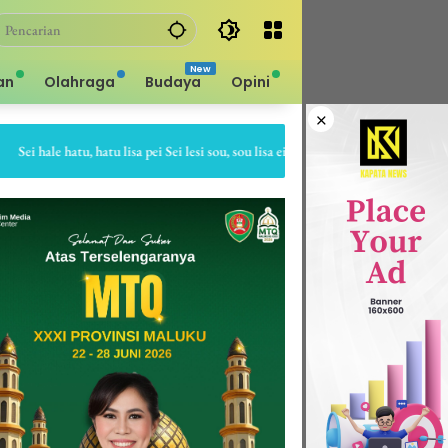
an
Olahraga
Budaya
Opini
×
 hale hatu, hatu lisa pei Sei lesi sou, sou lisa ei Sapa bale batu, batu gepe dia Sa