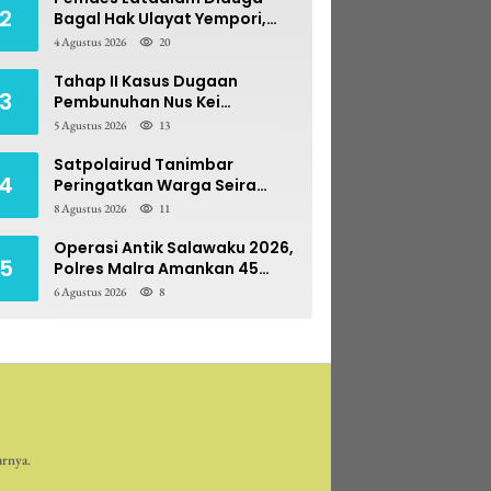
2
Bagal Hak Ulayat Yempori,
Prona BPN Terseret Bara
4 Agustus 2026
20
Sengketa
Tahap II Kasus Dugaan
3
Pembunuhan Nus Kei
Dilimpahkan ke PN Ambon
5 Agustus 2026
13
Satpolairud Tanimbar
4
Peringatkan Warga Seira
Blawat: Perebutan Hasil Laut
8 Agustus 2026
11
Berpotensi Pidana
Operasi Antik Salawaku 2026,
5
Polres Malra Amankan 45
Liter Sopi
6 Agustus 2026
8
arnya.