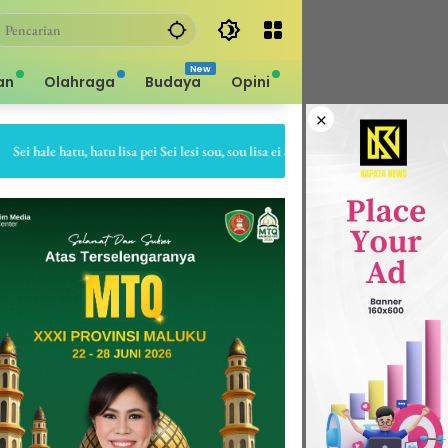
an
Olahraga
Budaya
Opini
×
hale hatu, hatu lisa pei Sei lesi sou, sou lisa ei Sapa bale batu, batu gepe dia Sap