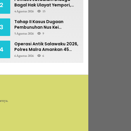
2
Bagal Hak Ulayat Yempori,
Prona BPN Terseret Bara
4 Agustus 2026
15
Sengketa
Tahap II Kasus Dugaan
3
Pembunuhan Nus Kei
Dilimpahkan ke PN Ambon
5 Agustus 2026
9
Operasi Antik Salawaku 2026,
4
Polres Malra Amankan 45
Liter Sopi
6 Agustus 2026
6
arnya.