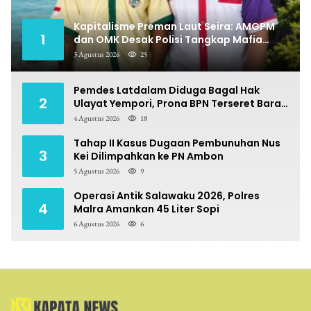
Kapitalisme Preman Laut Seira: AMGPM
1
dan OMK Desak Polisi Tangkap Mafia
Pungli
3 Agustus 2026
25
Pemdes Latdalam Diduga Bagal Hak
2
Ulayat Yempori, Prona BPN Terseret Bara
Sengketa
4 Agustus 2026
18
Tahap II Kasus Dugaan Pembunuhan Nus
3
Kei Dilimpahkan ke PN Ambon
5 Agustus 2026
9
Operasi Antik Salawaku 2026, Polres
4
Malra Amankan 45 Liter Sopi
6 Agustus 2026
6