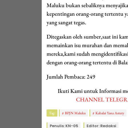
Maluku bukan sebaliknya menyajikan
kepentingan orang-orang tertentu 
yang sangat tegas.
Ditegaskan oleh sumber,saat ini kam
memainkan isu murahan dan memak
mereka,kami sudah mengidentifikas
dengan orang-orang tertentu di Bal
Jumlah Pembaca:
249
Ikuti Kami untuk Informasi
CHANNEL TELEG
Tag:
BPJN Maluku
Kabalai Yana Astuty
Penulis: KN-05
Editor: Redaksi