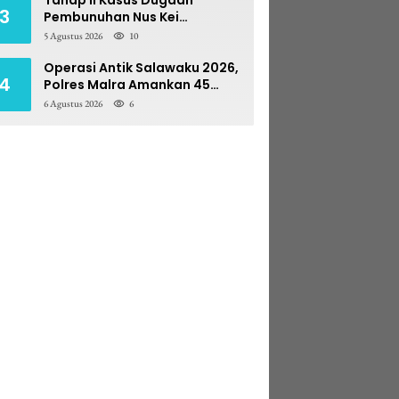
3
Pembunuhan Nus Kei
Dilimpahkan ke PN Ambon
5 Agustus 2026
10
Operasi Antik Salawaku 2026,
4
Polres Malra Amankan 45
Liter Sopi
6 Agustus 2026
6