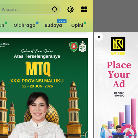
an
Olahraga
Budaya
Opini
×