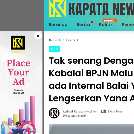
Langsung
ke
konten
Beranda
Berita
Politik
Peme
×
Beranda
Berita
Berita
Tak senang Deng
Kabalai BPJN Malu
ada Internal Bala
Lengserkan Yana 
Redaksi Kapatanews.com
2 Min Baca
19 September 2025