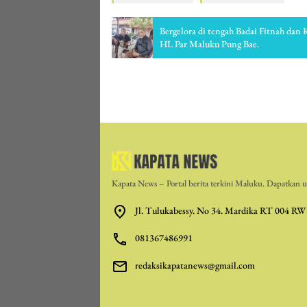
Bergelora di tengah Badai Fitnah dan
HL Par Maluku Pung Bae.
Kapata News – Portal berita terkini Maluku. Dapatkan up
Jl. Tulukabessy. No 34. Mardika RT 004 RW
081367486991
redaksikapatanews@gmail.com