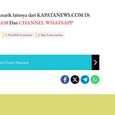
 menarik lainnya dari KAPATANEWS.COM Di
RAM
Dan
CHANNEL WHATSAPP
Hendrik Lewerissa
Sam Latuconsina
ksi Damai Nasional