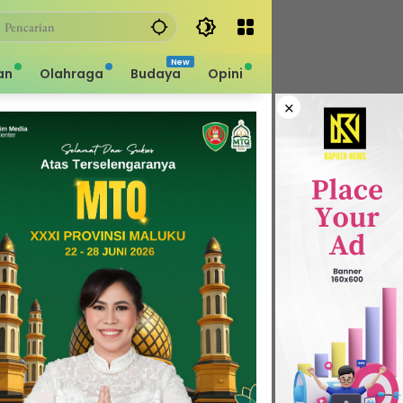
an
Olahraga
Budaya
Opini
×