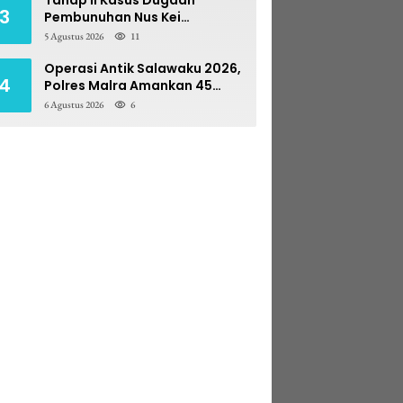
3
Pembunuhan Nus Kei
Dilimpahkan ke PN Ambon
5 Agustus 2026
11
Operasi Antik Salawaku 2026,
4
Polres Malra Amankan 45
Liter Sopi
6 Agustus 2026
6