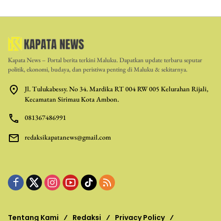
Kapata News – Portal berita terkini Maluku. Dapatkan update terbaru seputar
politik, ekonomi, budaya, dan peristiwa penting di Maluku & sekitarnya.
Jl. Tulukabessy. No 34. Mardika RT 004 RW 005 Kelurahan Rijali,
Kecamatan Sirimau Kota Ambon.
081367486991
redaksikapatanews@gmail.com
Tentang Kami
Redaksi
Privacy Policy