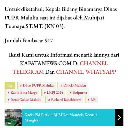
Untuk diketahui, Kepala Bidang Binamarga Dinas
PUPR Maluku saat ini dijabat oleh Muhijati
Tuanaya,ST.MT. (KN 03).
Jumlah Pembaca:
917
Ikuti Kami untuk Informasi menarik lainnya dari
KAPATANEWS.COM Di
CHANNEL
TELEGRAM
Dan
CHANNEL WHATSAPP
Tag:
Dinas PUPR Maluku
DPRD Maluku
Kabid Bina Marga
LKPJ 2024
Paripurna
Partai Golkar Maluku
Richard Rahakbauw
RR
Kadis PMD Akui BUMDes Mandek, Kecuali
Manglusi