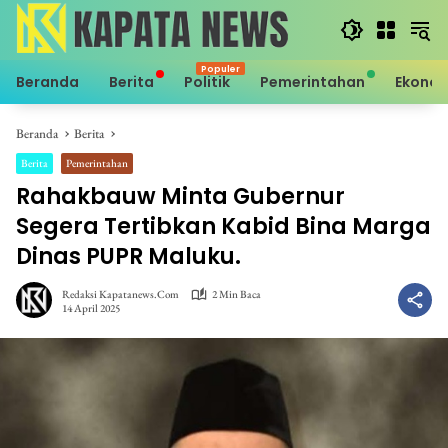
Langsung
ke
konten
Beranda
Berita
Politik
Pemerintahan
Ekono
Beranda
Berita
Berita
Pemerintahan
Rahakbauw Minta Gubernur
Segera Tertibkan Kabid Bina Marga
Dinas PUPR Maluku.
Redaksi Kapatanews.com
2 Min Baca
14 April 2025