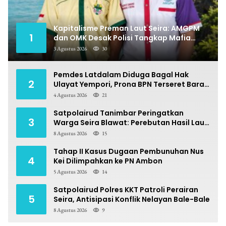
Kapitalisme Preman Laut Seira: AMGPM
1
dan OMK Desak Polisi Tangkap Mafia
Pungli
3 Agustus 2026
30
Pemdes Latdalam Diduga Bagal Hak
2
Ulayat Yempori, Prona BPN Terseret Bara
Sengketa
4 Agustus 2026
21
Satpolairud Tanimbar Peringatkan
3
Warga Seira Blawat: Perebutan Hasil Laut
Berpotensi Pidana
8 Agustus 2026
15
Tahap II Kasus Dugaan Pembunuhan Nus
4
Kei Dilimpahkan ke PN Ambon
5 Agustus 2026
14
Satpolairud Polres KKT Patroli Perairan
5
Seira, Antisipasi Konflik Nelayan Bale-Bale
8 Agustus 2026
9