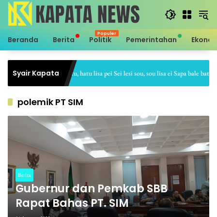
Langsung
ke
konten
Beranda
Berita
Politik
Pemerintahan
Ekono
Syair Kapata
Sei hale hatu, hatu lisa pei Sei lesi sou, sou lisa ei Sapa bale batu, ba
polemik PT SIM
Berita
Gubernur dan Pemkab SBB
Rapat Bahas PT. SIM