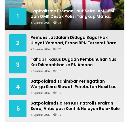
Kapitalisme Preman Laut Seira: AMGPM
1
dan OMK Desak Polisi Tangkap Mafia
Pungli
3 Agustus 2026
35
Pemdes Latdalam Diduga Bagal Hak
2
Ulayat Yempori, Prona BPN Terseret Bara
Sengketa
4 Agustus 2026
26
Tahap II Kasus Dugaan Pembunuhan Nus
3
Kei Dilimpahkan ke PN Ambon
5 Agustus 2026
16
Satpolairud Tanimbar Peringatkan
4
Warga Seira Blawat: Perebutan Hasil Laut
Berpotensi Pidana
8 Agustus 2026
15
Satpolairud Polres KKT Patroli Perairan
5
Seira, Antisipasi Konflik Nelayan Bale-Bale
8 Agustus 2026
12