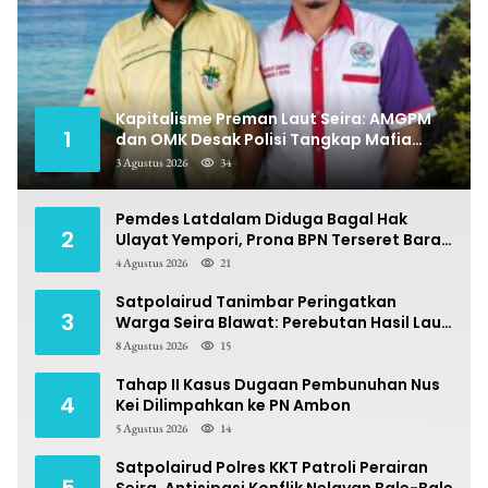
Kapitalisme Preman Laut Seira: AMGPM
1
dan OMK Desak Polisi Tangkap Mafia
Pungli
3 Agustus 2026
34
Pemdes Latdalam Diduga Bagal Hak
2
Ulayat Yempori, Prona BPN Terseret Bara
Sengketa
4 Agustus 2026
21
Satpolairud Tanimbar Peringatkan
3
Warga Seira Blawat: Perebutan Hasil Laut
Berpotensi Pidana
8 Agustus 2026
15
Tahap II Kasus Dugaan Pembunuhan Nus
4
Kei Dilimpahkan ke PN Ambon
5 Agustus 2026
14
Satpolairud Polres KKT Patroli Perairan