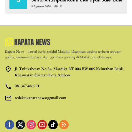
5
Seira, Antisipasi Konflik Nelayan Bale-Bale
8 Agustus 2026
11
Kapata News – Portal berita terkini Maluku. Dapatkan update terbaru seputar
politik, ekonomi, budaya, dan peristiwa penting di Maluku & sekitarnya.
Jl. Tulukabessy. No 34. Mardika RT 004 RW 005 Kelurahan Rijali,
Kecamatan Sirimau Kota Ambon.
081367486991
redaksikapatanews@gmail.com