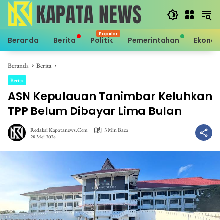
Langsung
ke
konten
Beranda
Berita
Politik
Pemerintahan
Ekono
Beranda
Berita
Berita
ASN Kepulauan Tanimbar Keluhkan
TPP Belum Dibayar Lima Bulan
Redaksi Kapatanews.com
3 Min Baca
28 Mei 2026